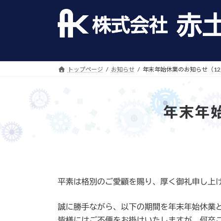
コ
ナ
ン
ビ
テ
ゲ
ン
ー
ツ
シ
へ
ョ
トップページ
お知らせ
年末年始休業のお知らせ（12
ス
ン
キ
に
ッ
移
年末年始
プ
動
平素は格別のご愛顧を賜り、厚く御礼申し上
誠に勝手ながら、以下の期間を年末年始休業
皆様にはご不便をお掛けいたしますが、何卒