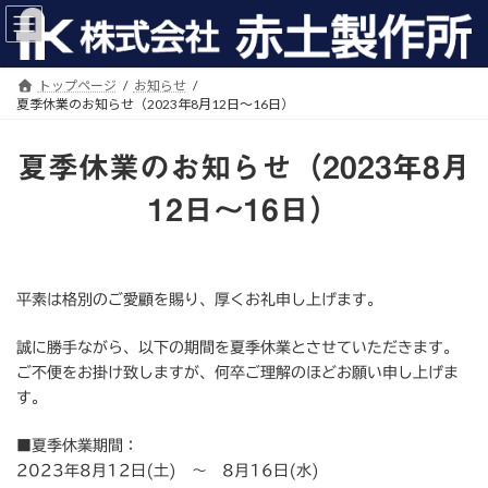
コ
ナ
ン
ビ
テ
ゲ
ン
ー
トップページ
お知らせ
ツ
シ
夏季休業のお知らせ（2023年8月12日～16日）
へ
ョ
ス
ン
夏季休業のお知らせ（2023年8月
キ
に
ッ
移
12日～16日）
プ
動
平素は格別のご愛顧を賜り、厚くお礼申し上げます。
誠に勝手ながら、以下の期間を夏季休業とさせていただきます。
ご不便をお掛け致しますが、何卒ご理解のほどお願い申し上げま
す。
■夏季休業期間：
2023年8月12日(土) ～ 8月16日(水)